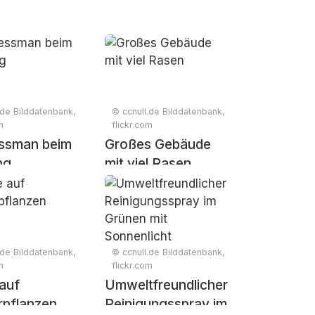
.de Bilddatenbank,
© ccnull.de Bilddatenbank,
m
flickr.com
ssman beim
Großes Gebäude
ng
mit viel Rasen
.de Bilddatenbank,
© ccnull.de Bilddatenbank,
m
flickr.com
 auf
Umweltfreundlicher
pflanzen
Reinigungsspray im