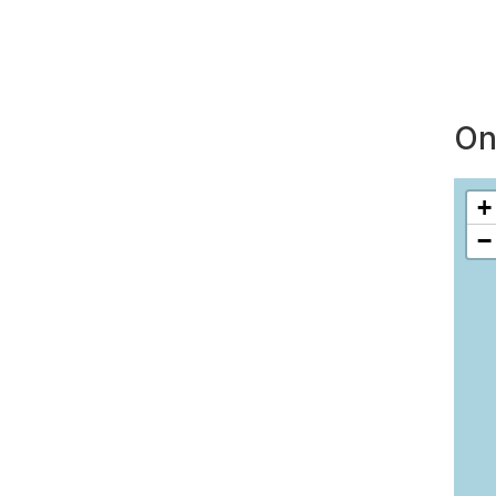
On
+
−