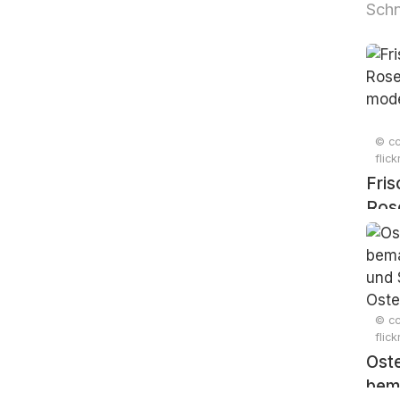
Sch
© cc
flic
Fris
Ros
mod
© cc
flic
Oste
bema