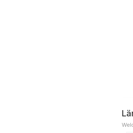
und 
„Fr
Lä
Welc