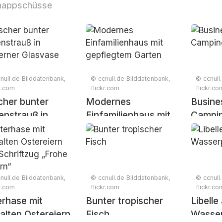
nappschüsse
null.de Bilddatenbank,
© ccnull.de Bilddatenbank,
© ccnull
kr.com
flickr.com
flickr.co
cher bunter
Modernes
Busine
enstrauß in
Einfamilienhaus mit
Campi
erner Glasvase
gepflegtem Garten
null.de Bilddatenbank,
© ccnull.de Bilddatenbank,
© ccnull
kr.com
flickr.com
flickr.co
rhase mit
Bunter tropischer
Libelle
lten Ostereiern
Fisch
Wasser