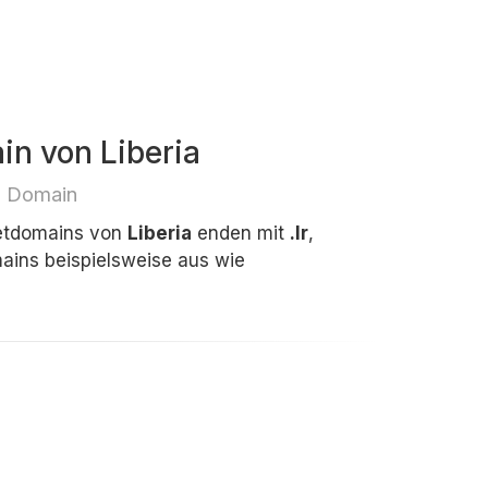
in von Liberia
e Domain
netdomains von
Liberia
enden mit
.lr
,
ins beispielsweise aus wie