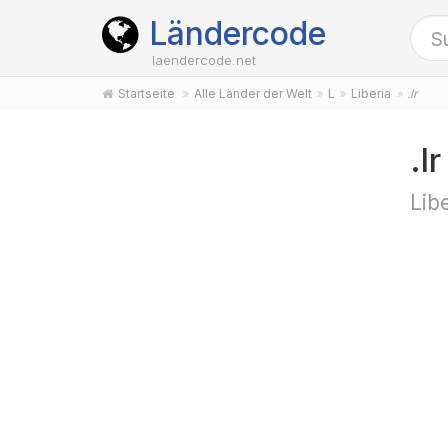
Ländercode
laendercode.net
Startseite
Alle Länder der Welt
L
Liberia
.lr
.l
Lib