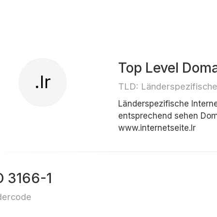
Top Level Doma
.lr
TLD: Länderspezifisch
Länderspezifische Inter
entsprechend sehen Doma
www.internetseite.lr
O 3166-1
dercode