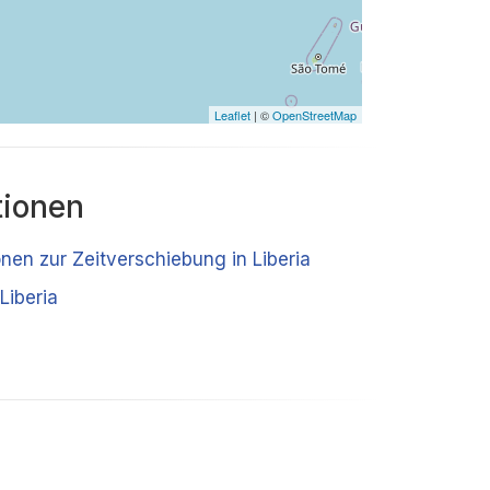
Leaflet
| ©
OpenStreetMap
tionen
onen zur Zeitverschiebung in Liberia
Liberia