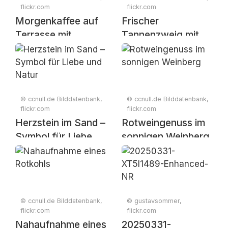
flickr.com
flickr.com
Morgenkaffee auf
Frischer
Terrasse mit
Tannenzweig mit
Sonnenlicht und
Tautropfen im
Pflanzen
grünen Wald
© ccnull.de Bilddatenbank,
© ccnull.de Bilddatenbank,
flickr.com
flickr.com
Herzstein im Sand –
Rotweingenuss im
Symbol für Liebe
sonnigen Weinberg
und Natur
© ccnull.de Bilddatenbank,
© gustavsommer,
flickr.com
flickr.com
Nahaufnahme eines
20250331-