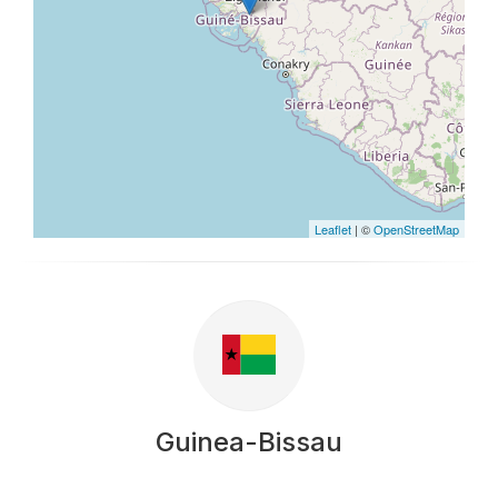
Leaflet
| ©
OpenStreetMap
Guinea-Bissau