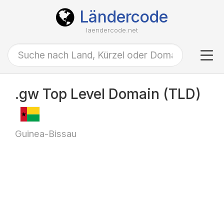
Ländercode
laendercode.net
Tog
navi
.gw Top Level Domain (TLD)
Guinea-Bissau