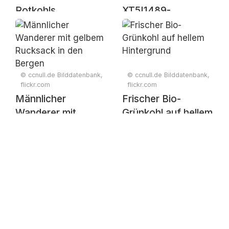
Rotkohls
XT5I1489-
Enhanced-NR
© ccnull.de Bilddatenbank,
© ccnull.de Bilddatenbank,
flickr.com
flickr.com
Männlicher
Frischer Bio-
Wanderer mit
Grünkohl auf hellem
gelbem Rucksack in
Hintergrund
den Bergen