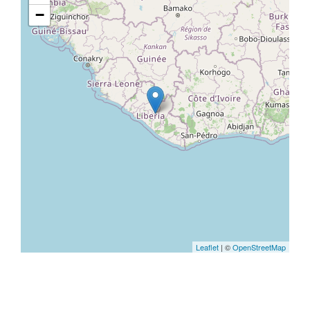
−
Leaflet
| ©
OpenStreetMap