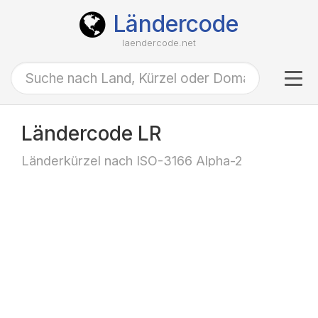
Ländercode
laendercode.net
Tog
navi
Ländercode LR
Länderkürzel nach ISO-3166 Alpha-2