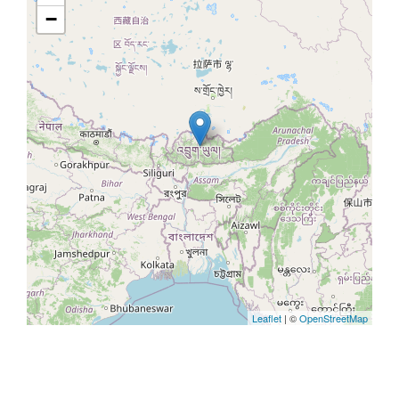
−
Leaflet
| ©
OpenStreetMap