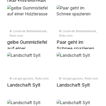
über toskanischen
Weinbergen mit
Picknick
© ccnull.de Bilddatenbank,
© ccnull.de Bilddatenbank,
flickr.com
flickr.com
gelbe Gummistiefel
Paar geht im
auf einer
Schnee spazieren
Holzterasse
© sergei.gussev, flickr.com
© sergei.gussev, flickr.com
Landschaft Sylt
Landschaft Sylt