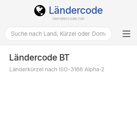
Ländercode
laendercode.net
Tog
navi
Ländercode BT
Länderkürzel nach ISO-3166 Alpha-2