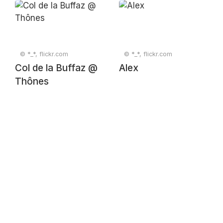
© *_*, flickr.com
© *_*, flickr.com
Col de la Buffaz @
Alex
Thônes