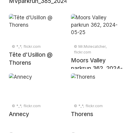
MVparkrun_385_20241109_0751
© *_*, flickr.com
© Mr.Molecatcher,
flickr.com
Tête d'Usillon @
Moors Valley
Thorens
parkrun 362, 2024-
05-25
© *_*, flickr.com
© *_*, flickr.com
Annecy
Thorens