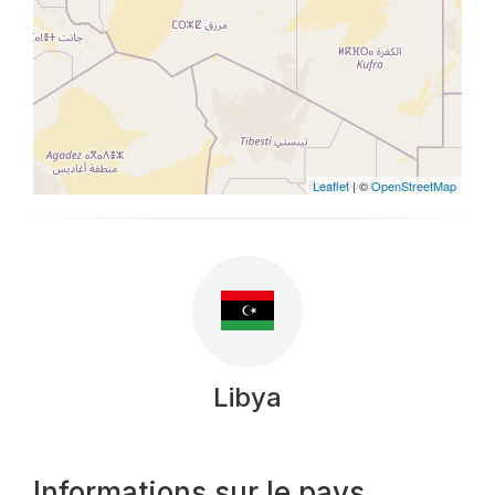
Leaflet
| ©
OpenStreetMap
Libya
Informations sur le pays