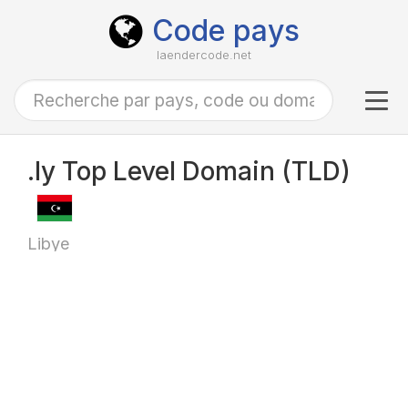
Code pays
laendercode.net
Tog
navi
.ly Top Level Domain (TLD)
Libye