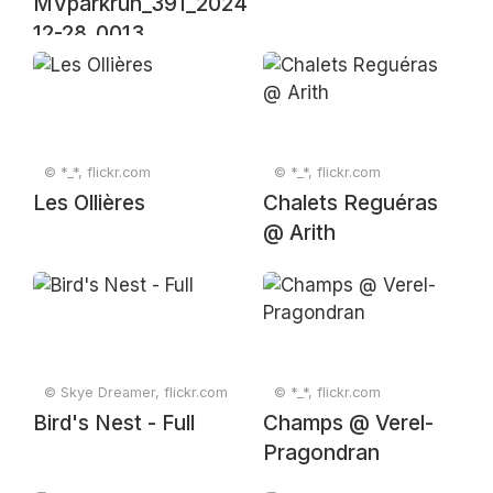
MVparkrun_391_2024-
12-28_0013
© *_*, flickr.com
© *_*, flickr.com
Les Ollières
Chalets Reguéras
@ Arith
© Skye Dreamer, flickr.com
© *_*, flickr.com
Bird's Nest - Full
Champs @ Verel-
Pragondran