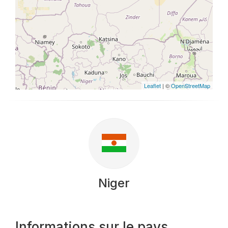
Leaflet
| ©
OpenStreetMap
Niger
Informations sur le pays