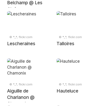
Belchamp @ Les
Clefs
© *_*, flickr.com
© *_*, flickr.com
Lescheraines
Talloires
© *_*, flickr.com
© *_*, flickr.com
Aiguille de
Hauteluce
Charlanon @
Chamonix