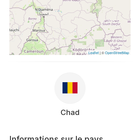
Leaflet
| ©
OpenStreetMap
Chad
Informations sur le pays