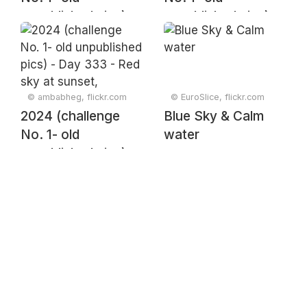
unpublished pics) -
unpublished pics) -
Day 51 - Street Art,
Day 17 - Rows of
Lahore, Pakistan
plants in pots,
2016
Islamabad, Pakistan
2016
© ambabheg, flickr.com
© EuroSlice, flickr.com
2024 (challenge
Blue Sky & Calm
No. 1- old
water
unpublished pics) -
Day 333 - Red sky
at sunset,
Islamabad, Pakistan
2017