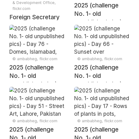
& Development Office,
2025 (challenge
flickr.com
No. 1- old
Foreign Secretary
unpublished pics) -
David Lammy visits
Day 87 - Margella
Pakistan
Hills in monsoon
season, Islamabad,
Pakistan 2018
© ambabheg, flickr.com
© ambabheg, flickr.com
2025 (challenge
2025 (challenge
No. 1- old
No. 1- old
unpublished pics) -
unpublished pics) -
Day 76 - Domes,
Day 66 - Sunset
Islamabad, Pakistan
over Islamabad,
2016
Pakistan 2017
© ambabheg, flickr.com
© ambabheg, flickr.com
2025 (challenge
2025 (challenge
No. 1- old
No. 1- old