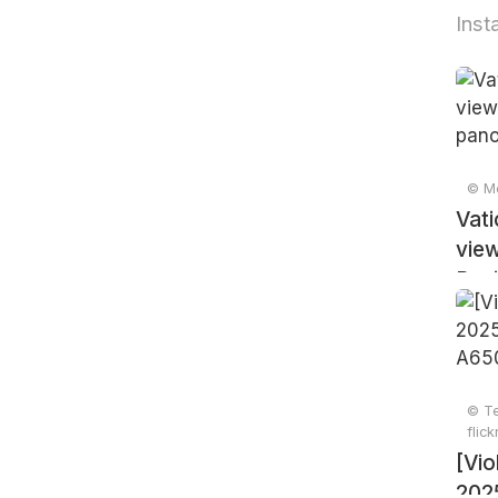
Inst
© Me
Vati
view
Basi
© Te
flic
[Vio
202