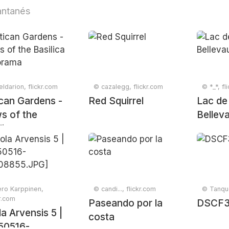
antanés
ldarion, flickr.com
© cazalegg, flickr.com
© *_*, fl
can Gardens -
Red Squirrel
Lac de
s of the
Bellev
lica panorama
ro Karppinen,
© candi..., flickr.com
© Tanque
kr.com
Paseando por la
DSCF
la Arvensis 5 |
costa
50516-