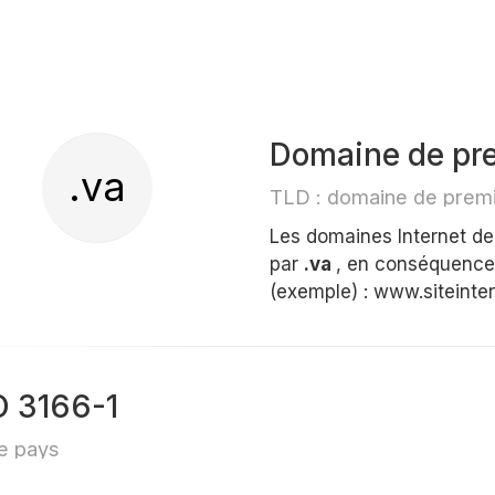
Domaine de pre
.va
TLD : domaine de premi
Les domaines Internet d
par
.va
, en conséquence 
(exemple) : www.siteinte
O 3166-1
e pays