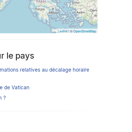
Leaflet
| ©
OpenStreetMap
r le pays
rmations relatives au décalage horaire
ue de Vatican
n ?