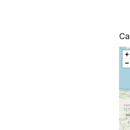
Ca
+
−