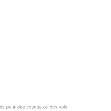
rugged coastal cliff
overlooking the
ocean, Carvoeiro,
Faro, Portugal,
February 2025
ple pour des voyage ou des vols