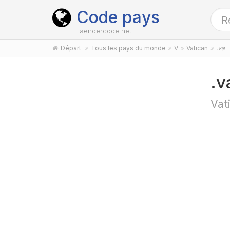
Code pays
laendercode.net
Départ
Tous les pays du monde
V
Vatican
.va
.v
Vat