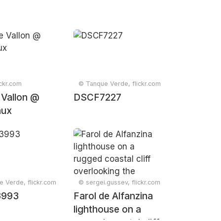
ickr.com
© Tanque Verde, flickr.com
 Vallon @
DSCF7227
aux
 Verde, flickr.com
© sergei.gussev, flickr.com
3993
Farol de Alfanzina
lighthouse on a