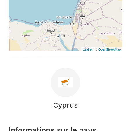
Leaflet
| ©
OpenStreetMap
Cyprus
Informations sur le pays