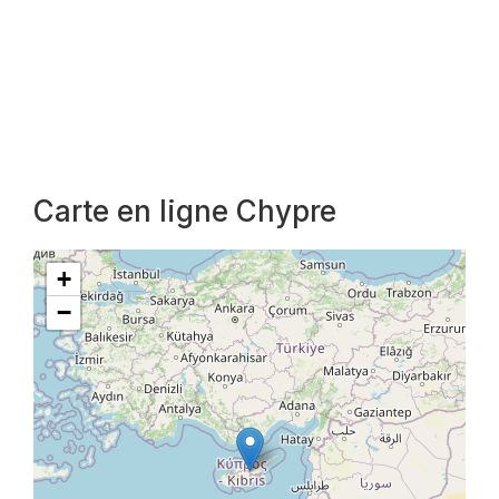
Carte en ligne Chypre
+
−