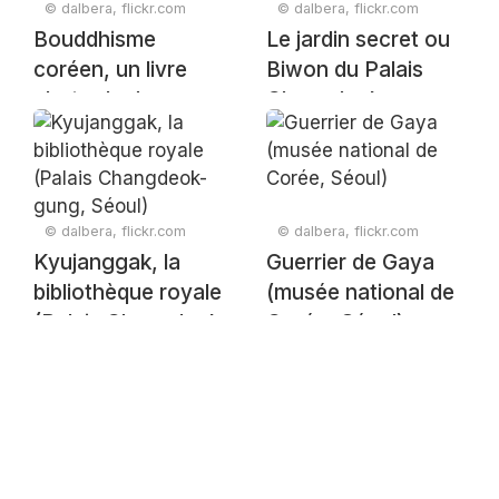
© dalbera, flickr.com
© dalbera, flickr.com
Bouddhisme
Le jardin secret ou
coréen, un livre
Biwon du Palais
photo de Jean-
Changdeok-gung
Pierre Dalbéra
(Séoul)
© dalbera, flickr.com
© dalbera, flickr.com
Kyujanggak, la
Guerrier de Gaya
bibliothèque royale
(musée national de
(Palais Changdeok-
Corée, Séoul)
gung, Séoul)