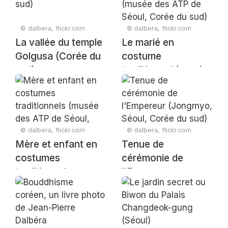
© dalbera, flickr.com
© dalbera, flickr.com
La vallée du temple
Le marié en
Golgusa (Corée du
costume
sud)
traditionnel (musée
des ATP de Séoul,
Corée du sud)
© dalbera, flickr.com
© dalbera, flickr.com
Mère et enfant en
Tenue de
costumes
cérémonie de
traditionnels
l'Empereur
(musée des ATP de
(Jongmyo, Séoul,
Séoul, Corée du
Corée du sud)
sud)