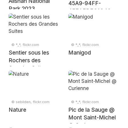
Alishan National
45A9-94FF-
Park 2023
4FEAEDEC1C48
© *_*, flickr.com
© *_*, flickr.com
Sentier sous les
Manigod
Rochers des
Grandes Suites
© sebilden, flickr.com
© *_*, flickr.com
Nature
Pic de la Sauge @
Mont Saint-Michel
@ Curienne