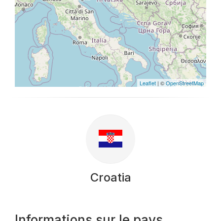
Leaflet
| ©
OpenStreetMap
Croatia
Informations sur le pays