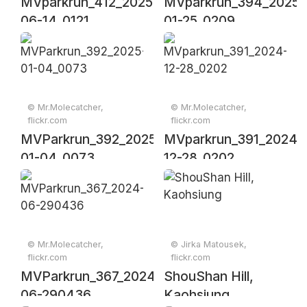
MVparkrun_412_2025-
MVparkrun_394_2025-
06-14_0121
01-25_0209
© Mr.Molecatcher,
© Mr.Molecatcher,
flickr.com
flickr.com
MVParkrun_392_2025-
MVparkrun_391_2024-
01-04_0073
12-28_0202
© Mr.Molecatcher,
© Jirka Matousek,
flickr.com
flickr.com
MVParkrun_367_2024-
ShouShan Hill,
06-290436
Kaohsiung