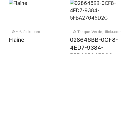
© *_*, flickr.com
© Tanque Verde, flickr.com
Flaine
028646BB-0CF8-
4ED7-9384-
5FBA27645D2C