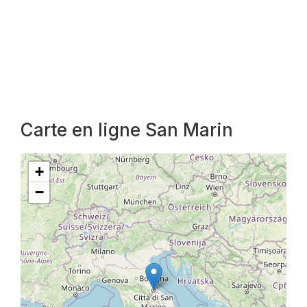
Carte en ligne San Marin
+
−