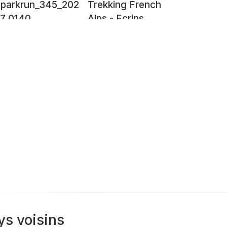
parkrun_345_2024-
Trekking French
27_0140
Alps - Ecrins
ys voisins