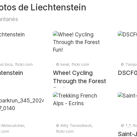
otos de Liechtenstein
antanés
ul bica, flickr.com
© kewl, flickr.com
© Tanque
htenstein
Whee! Cycling
DSCF0
Through the Forest
Fun!
.Molecatcher,
© Kitty Terwolbeck,
© *_*, fl
kr.com
flickr.com
Saint-