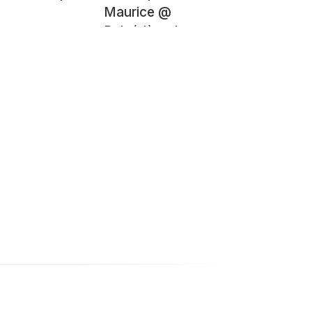
Maurice @
Belvédère du
Sentier du Planay @
Semnoz