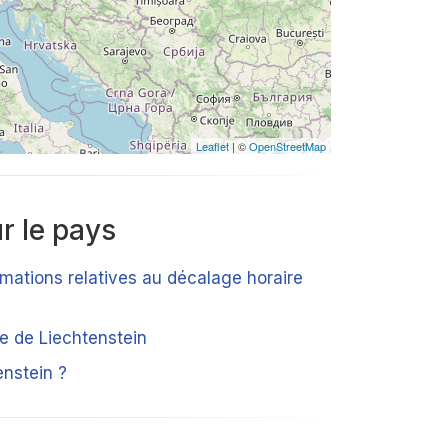
Leaflet
| ©
OpenStreetMap
r le pays
rmations relatives au décalage horaire
ue de Liechtenstein
enstein ?