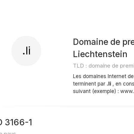
Domaine de pre
.li
Liechtenstein
TLD : domaine de premi
Les domaines Internet d
terminent par
.li
, en con
suivant (exemple) : www.si
O 3166-1
e pays