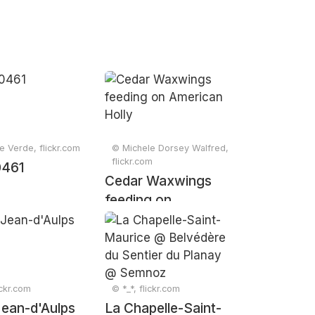
 Verde, flickr.com
© Michele Dorsey Walfred,
flickr.com
461
Cedar Waxwings
feeding on
American Holly
ickr.com
© *_*, flickr.com
Jean-d'Aulps
La Chapelle-Saint-