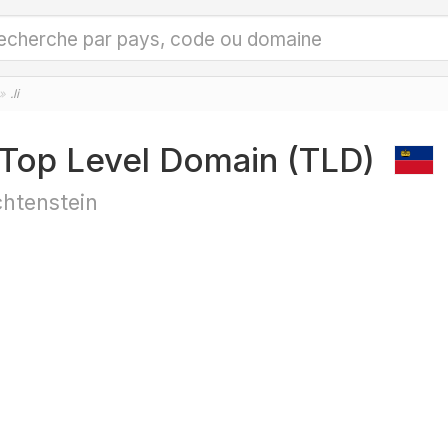
.li
i Top Level Domain (TLD)
chtenstein