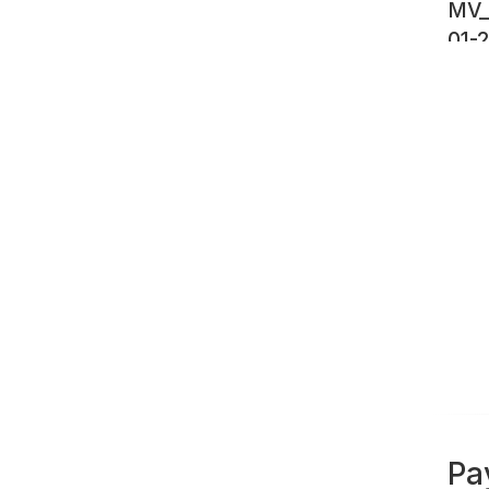
MV_
01-
Pa