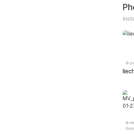
Ph
Inst
© pa
liec
© Mr
flic