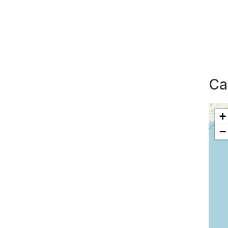
Ca
+
−