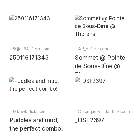
© jjes84, flickr.com
© *_*, flickr.com
250116171343
Sommet @ Pointe
de Sous-Dîne @
Thorens
© kewl, flickr.com
© Tanque Verde, flickr.com
Puddles and mud,
_DSF2397
the perfect combo!