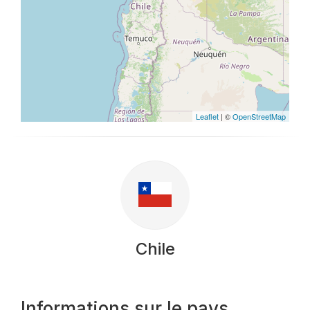
Leaflet
| ©
OpenStreetMap
Chile
Informations sur le pays