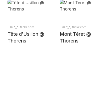
© *_*, flickr.com
© *_*, flickr.com
Tête d'Usillon @
Mont Téret @
Thorens
Thorens