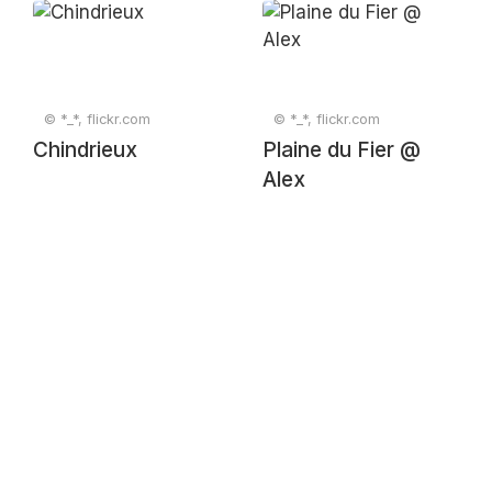
@ Saint-Jorioz
© *_*, flickr.com
© *_*, flickr.com
Chindrieux
Plaine du Fier @
Alex