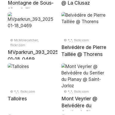
Montagne de Sous-
@ La Clusaz
Dîne @ Thorens
© Mr.Molecatcher,
© *_*, flickr.com
flickr.com
Belvédère de Pierre
MVparkrun_393_2025-
Taillée @ Thorens
01-18_0469
© *_*, flickr.com
© *_*, flickr.com
Talloires
Mont Veyrier @
Belvédère du
Sentier du Planay