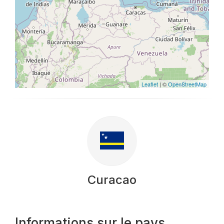
Leaflet
| ©
OpenStreetMap
Curacao
Informations sur le pays