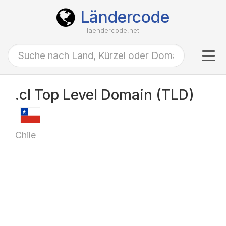
Ländercode
laendercode.net
Tog
navi
.cl Top Level Domain (TLD)
Chile