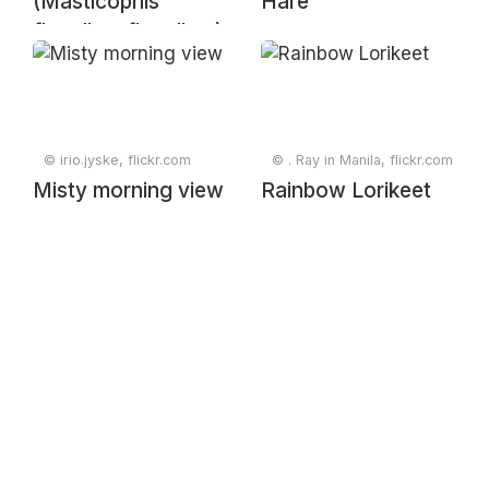
(Masticophis
Hare
flagellum flagellum)
© irio.jyske, flickr.com
© . Ray in Manila, flickr.com
Misty morning view
Rainbow Lorikeet