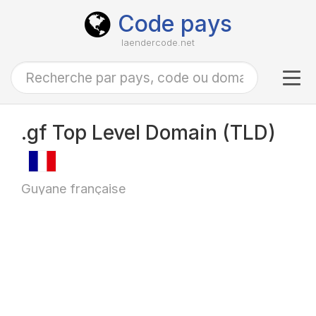
Code pays
laendercode.net
Tog
navi
.gf Top Level Domain (TLD)
Guyane française