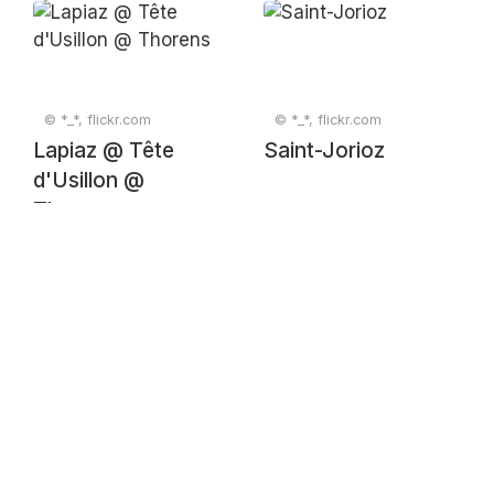
© *_*, flickr.com
© *_*, flickr.com
Lapiaz @ Tête
Saint-Jorioz
d'Usillon @
Thorens