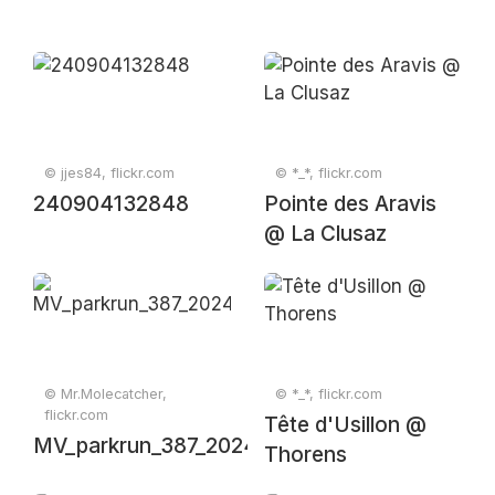
© jjes84, flickr.com
© *_*, flickr.com
240904132848
Pointe des Aravis
@ La Clusaz
© Mr.Molecatcher,
© *_*, flickr.com
flickr.com
Tête d'Usillon @
MV_parkrun_387_20241130_0481
Thorens