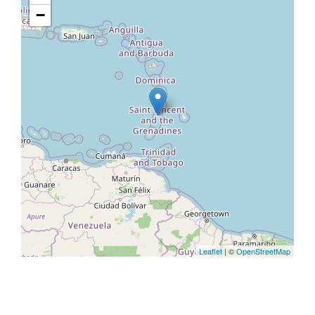
−
Leaflet
| ©
OpenStreetMap