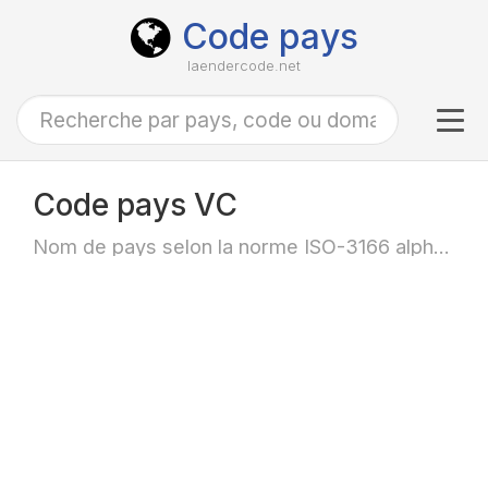
Code pays
laendercode.net
Tog
navi
Code pays VC
Nom de pays selon la norme ISO-3166 alpha-2