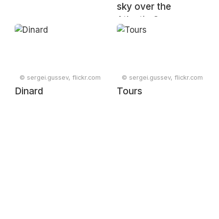
sky over the
Atlantic Ocean near
Sainte-Adresse, Le
Havre, Normandy,
France, July 2024
© sergei.gussev, flickr.com
© sergei.gussev, flickr.com
Dinard
Tours