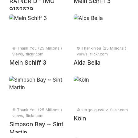
RAINER D - IMO
Mein Schiff 3
9162679
© Thank You (25 Millions )
© Thank You (25 Millions )
views, flickr.com
views, flickr.com
Mein Schiff 3
Aida Bella
© Thank You (25 Millions )
© sergei.gussev, flickr.com
views, flickr.com
Köln
Simpson Bay ~ Sint
Martin