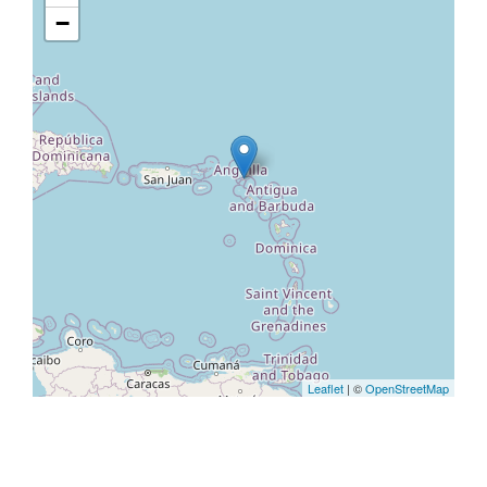
−
Leaflet
| ©
OpenStreetMap