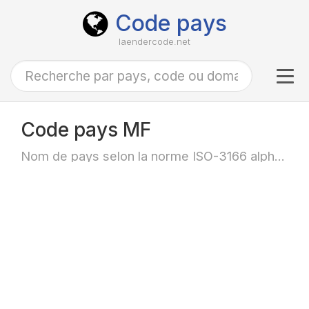
Code pays
laendercode.net
Tog
navi
Code pays MF
Nom de pays selon la norme ISO-3166 alpha-2