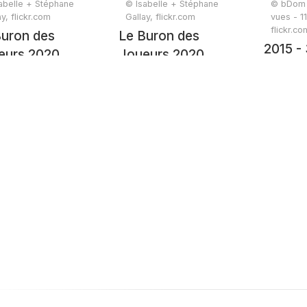
abelle + Stéphane
© Isabelle + Stéphane
© bDom -
y, flickr.com
Gallay, flickr.com
vues - 1
flickr.co
Buron des
Le Buron des
2015 -
eurs 2020
Joueurs 2020
randonn