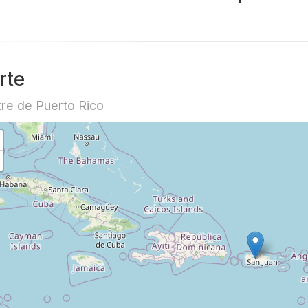
rte
re de Puerto Rico