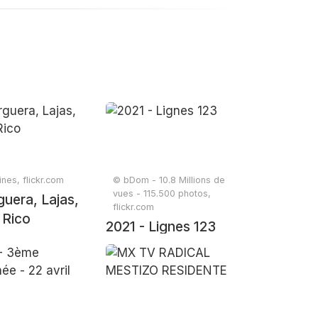
nes, flickr.com
© bDom - 10.8 Millions de
vues - 115.500 photos,
guera, Lajas,
flickr.com
 Rico
2021 - Lignes 123