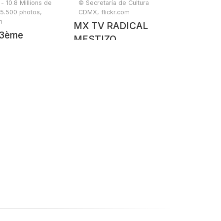
 10.8 Millions de
© Secretaría de Cultura
15.500 photos,
CDMX, flickr.com
m
MX TV RADICAL
 3ème
MESTIZO
ée - 22 avril
RESIDENTE