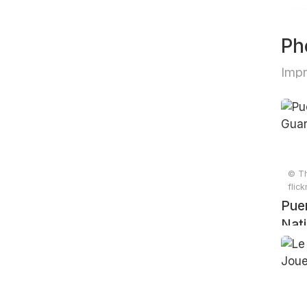
Ph
Impr
© Th
flic
Pue
Nati