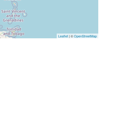
Leaflet
| ©
OpenStreetMap