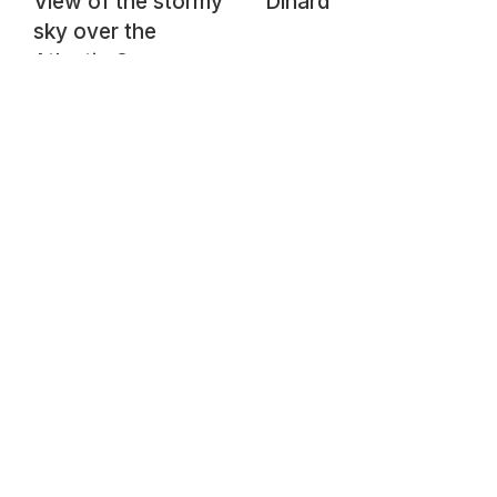
View of the stormy
Dinard
sky over the
Atlantic Ocean near
Sainte-Adresse, Le
Havre, Normandy,
France, July 2024