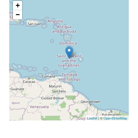
+
−
Leaflet
| ©
OpenStreetMap