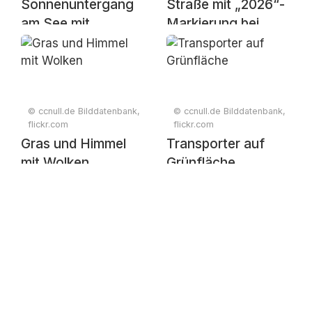
Sonnenuntergang
Straße mit „2026“-
am See mit
Markierung bei
Spiegelung
Sonnenaufgang
© ccnull.de Bilddatenbank,
© ccnull.de Bilddatenbank,
flickr.com
flickr.com
Gras und Himmel
Transporter auf
mit Wolken
Grünfläche