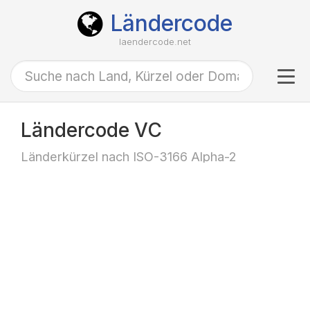
Ländercode
laendercode.net
Tog
navi
Ländercode VC
Länderkürzel nach ISO-3166 Alpha-2