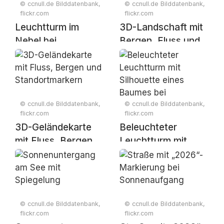
© ccnull.de Bilddatenbank,
© ccnull.de Bilddatenbank,
flickr.com
flickr.com
Leuchtturm im
3D-Landschaft mit
Nebel bei
Bergen, Fluss und
Sonnenaufgang
Standortmarkern
© ccnull.de Bilddatenbank,
© ccnull.de Bilddatenbank,
flickr.com
flickr.com
3D-Geländekarte
Beleuchteter
mit Fluss, Bergen
Leuchtturm mit
und
Silhouette eines
Standortmarkern
Baumes bei
Sonnenuntergang
© ccnull.de Bilddatenbank,
© ccnull.de Bilddatenbank,
flickr.com
flickr.com