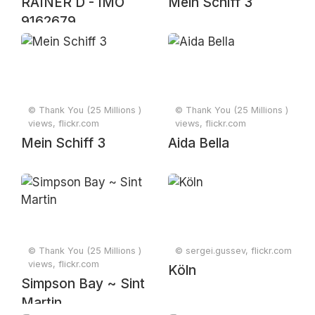
RAINER D - IMO
Mein Schiff 3
9162679
© Thank You (25 Millions )
© Thank You (25 Millions )
views, flickr.com
views, flickr.com
Mein Schiff 3
Aida Bella
© Thank You (25 Millions )
© sergei.gussev, flickr.com
views, flickr.com
Köln
Simpson Bay ~ Sint
Martin