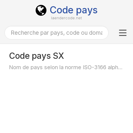
Code pays
laendercode.net
Tog
navi
Code pays SX
Nom de pays selon la norme ISO-3166 alpha-2