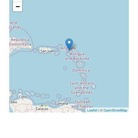
−
Leaflet
| ©
OpenStreetMap