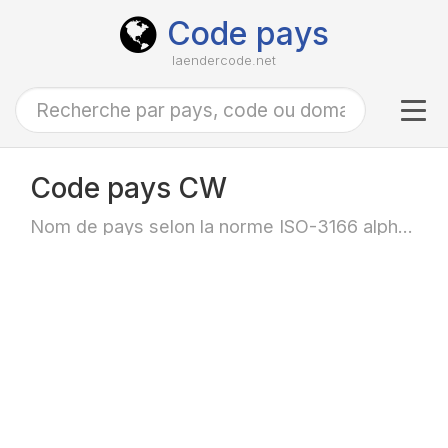
Code pays
laendercode.net
Tog
navi
Code pays CW
Nom de pays selon la norme ISO-3166 alpha-2