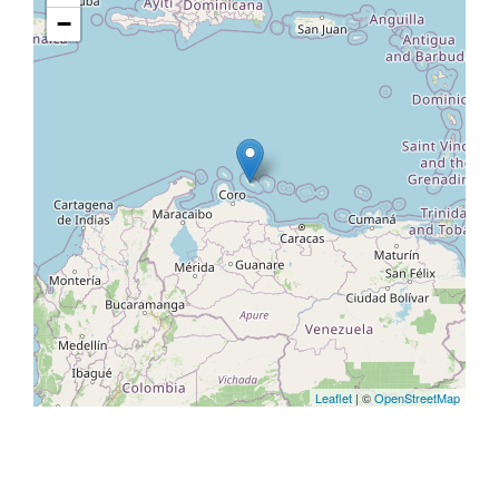
−
Leaflet
| ©
OpenStreetMap