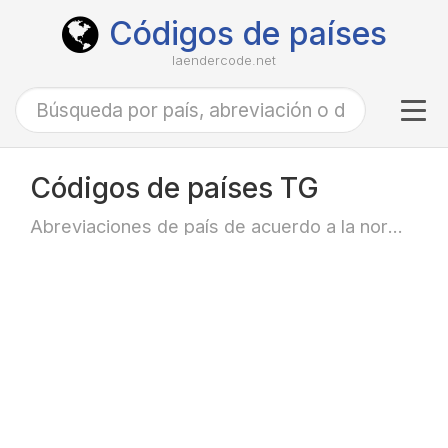
Códigos de países
laendercode.net
Tog
navi
Códigos de países TG
Abreviaciones de país de acuerdo a la norma ISO-3166 alfa-2