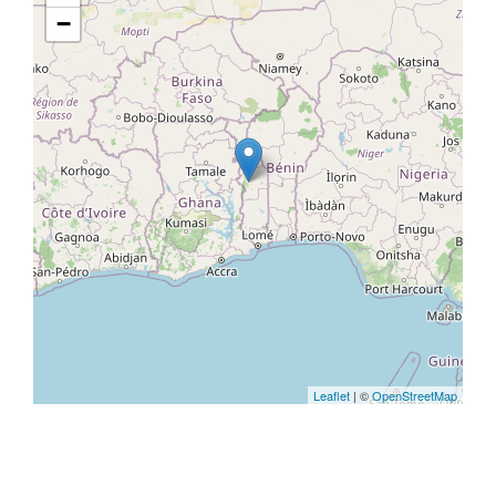
−
Leaflet
| ©
OpenStreetMap