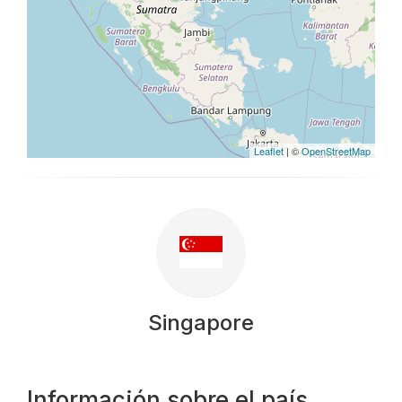
Leaflet
| ©
OpenStreetMap
Singapore
Información sobre el país