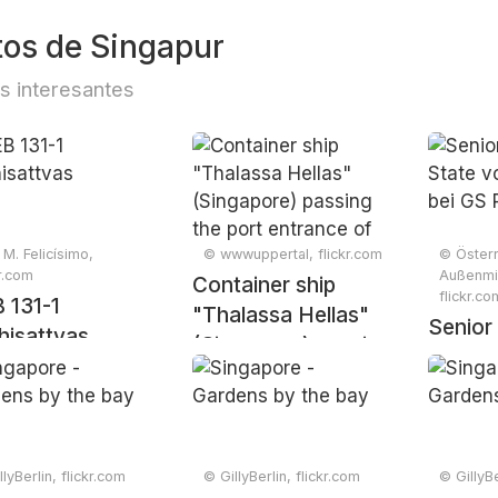
tos de Singapur
s interesantes
 M. Felicísimo,
© wwwuppertal, flickr.com
© Österr
kr.com
Außenmin
Container ship
flickr.co
 131-1
"Thalassa Hellas"
Senior 
hisattvas
(Singapore) passing
State 
the port entrance of
bei GS 
Cuxhaven...
lyBerlin, flickr.com
© GillyBerlin, flickr.com
© GillyBe