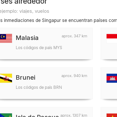
íses alrededor
ejemplo: viajes, vuelos
as inmediaciones de Singapur se encuentran países como
aprox. 347 km
Malasia
Los códigos de país MYS
aprox. 940 km
Brunei
Los códigos de país BRN
aprox. 1307 km