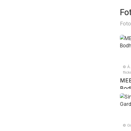
Fo
Foto
© Á.
flic
MEB
Bod
© Gil