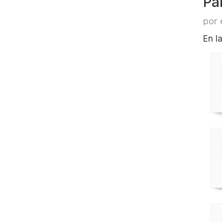
Pa
por 
En l