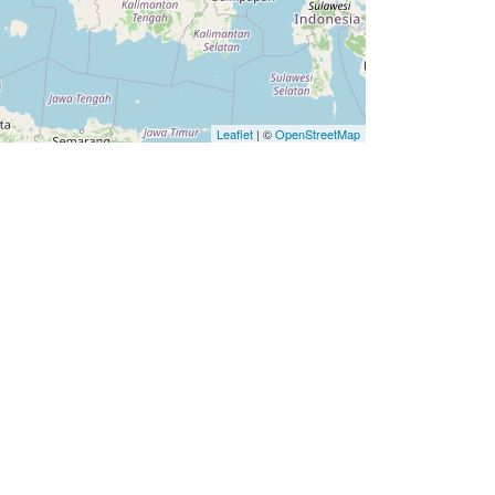
Leaflet
| ©
OpenStreetMap