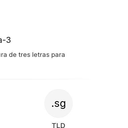
a-3
ra de tres letras para
.sg
TLD