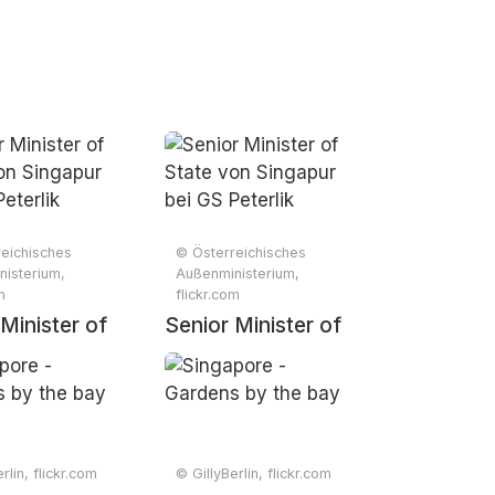
eichisches
© Österreichisches
isterium,
Außenministerium,
m
flickr.com
Minister of
Senior Minister of
von Singapur
State von Singapur
Peterlik
bei GS Peterlik
rlin, flickr.com
© GillyBerlin, flickr.com