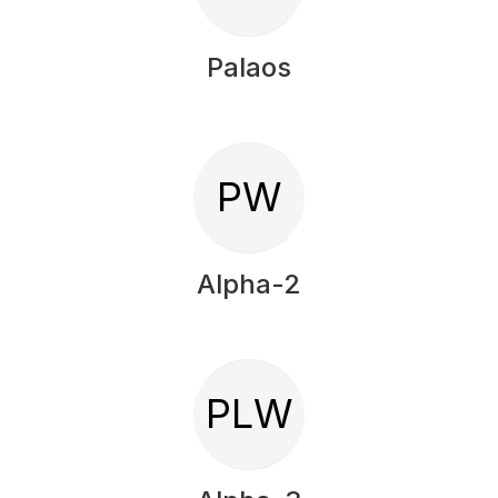
Palaos
PW
Alpha-2
PLW