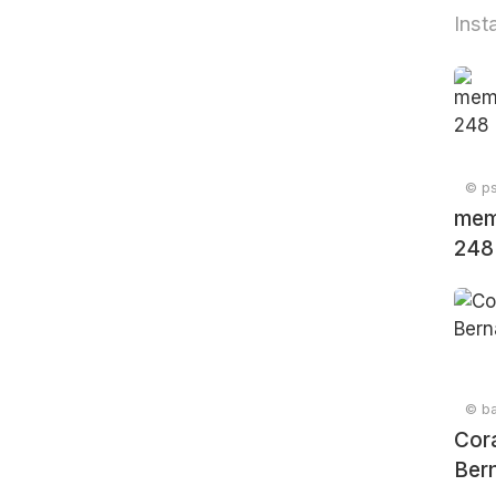
Inst
© ps
mem
248
© ba
Cor
Ber