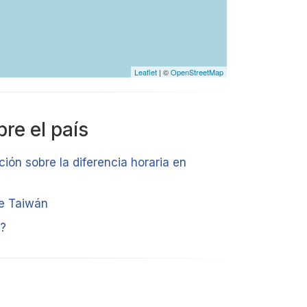
Leaflet
| ©
OpenStreetMap
re el país
ción sobre la diferencia horaria en
de Taiwán
?