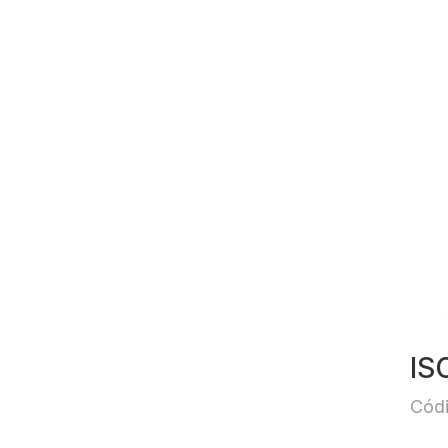
IS
Códi