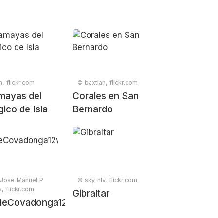
n, flickr.com
© baxtian, flickr.com
2025-
mayas del
Corales en San
ico de Isla
Bernardo
 Jose Manuel P
© sky_hlv, flickr.com
, flickr.com
Gibraltar
deCovadonga12web