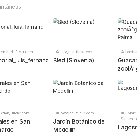
antáneas
emitiel, flickr.com
© sky_hlv, flickr.com
© baxtia
orial_luis_fernandez_campeonato_regional_cmx_
Bled (Slovenia)
Guaca
zoolÃ³g
Palma
xtian, flickr.com
© baxtian, flickr.com
© JMart
Saavedra
ales en San
Jardín Botánico de
Lagos
nardo
Medellín