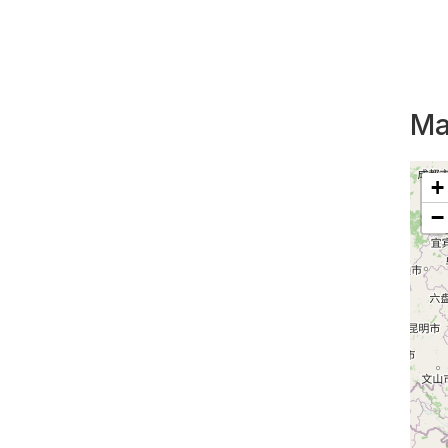
Ma
+
−