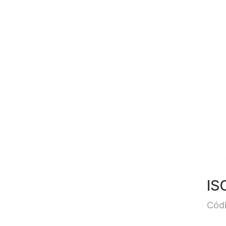
IS
Códi