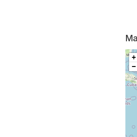
Ma
+
−