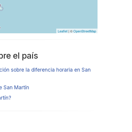
Leaflet
| ©
OpenStreetMap
re el país
ción sobre la diferencia horaria en San
de San Martín
rtín?