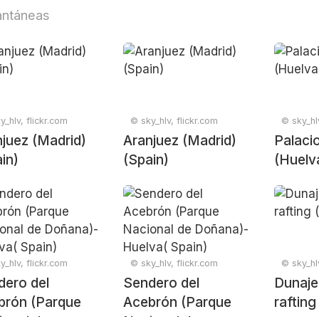
antáneas
y_hlv, flickr.com
© sky_hlv, flickr.com
© sky_hlv
juez (Madrid)
Aranjuez (Madrid)
Palaci
in)
(Spain)
(Huelv
y_hlv, flickr.com
© sky_hlv, flickr.com
© sky_hlv
dero del
Sendero del
Dunaje
brón (Parque
Acebrón (Parque
rafting