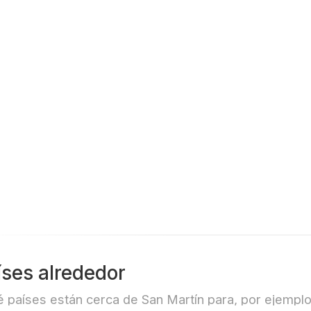
ional de
Nacional de
ana)- Huelva(
Doñana)- Huelva(
n)
Spain)
íses alrededor
 países están cerca de San Martín para, por ejemplo,