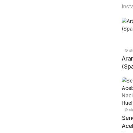
Inst
© sk
Aran
(Spa
© sk
Sen
Ace