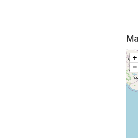
Ma
+
−