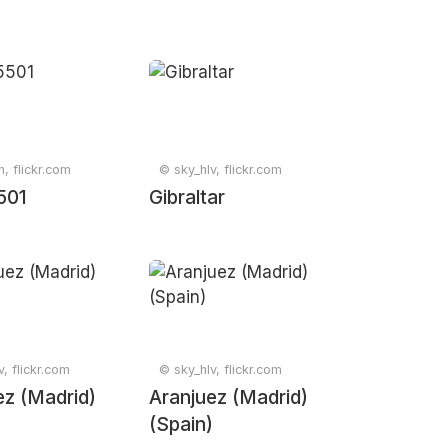
n, flickr.com
© sky_hlv, flickr.com
2025-
peonato_regional_cmx_2025-
501
Gibraltar
, flickr.com
© sky_hlv, flickr.com
ez (Madrid)
Aranjuez (Madrid)
)
(Spain)