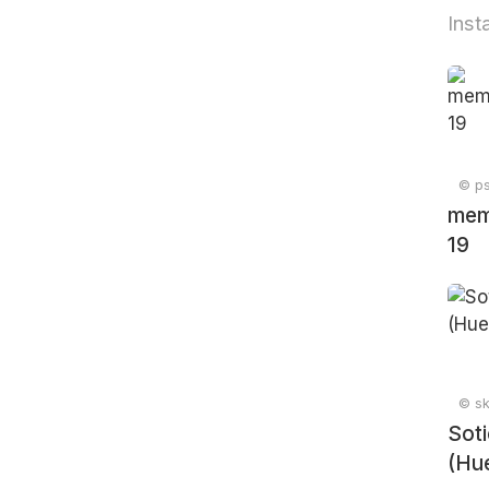
Inst
© ps
mem
19
© sk
Sot
(Hue