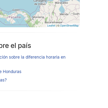
Leaflet
| ©
OpenStreetMap
re el país
ción sobre la diferencia horaria en
de Honduras
ras?