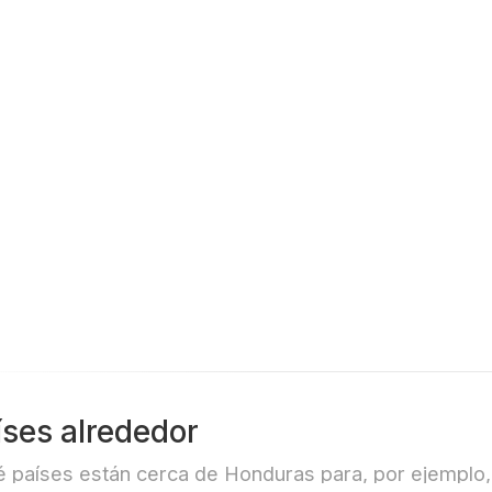
CULTURA POR
DESCUBRIR
íses alrededor
 países están cerca de Honduras para, por ejemplo, v