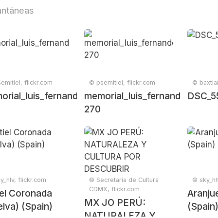
antáneas
emitiel, flickr.com
© psemitiel, flickr.com
© baxtia
orial_luis_fernandez_campeonato_regional_cmx_
memorial_luis_fernandez_cam
DSC_5
270
y_hlv, flickr.com
© Secretaría de Cultura
© sky_hlv
CDMX, flickr.com
iel Coronada
Aranju
MX JO PERÚ:
lva) (Spain)
(Spain
NATURALEZA Y