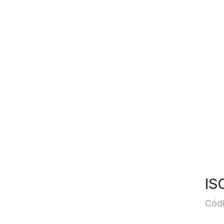
IS
Códi