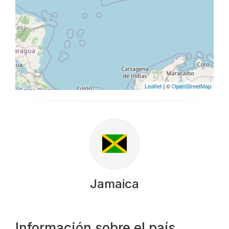
Leaflet
| ©
OpenStreetMap
Jamaica
Información sobre el país