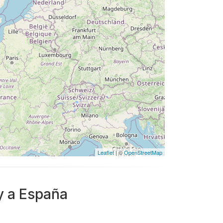
Leaflet
| ©
OpenStreetMap
y a España