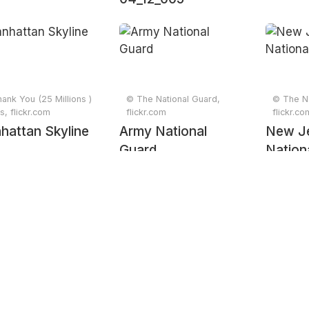
ank You (25 Millions )
© The National Guard,
© The Na
s, flickr.com
flickr.com
flickr.co
hattan Skyline
Army National
New J
Guard
Nation