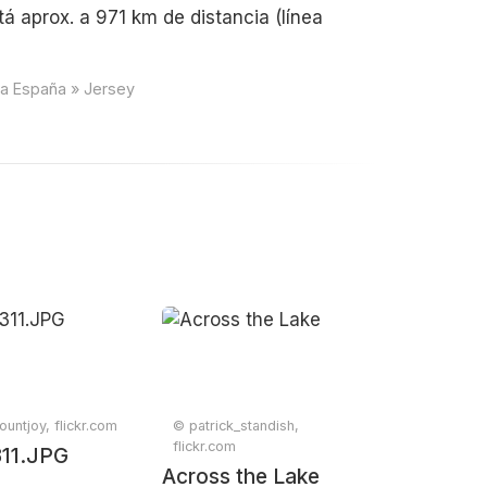
á aprox. a 971 km de distancia (línea
ia España » Jersey
untjoy, flickr.com
© patrick_standish,
flickr.com
311.JPG
Across the Lake