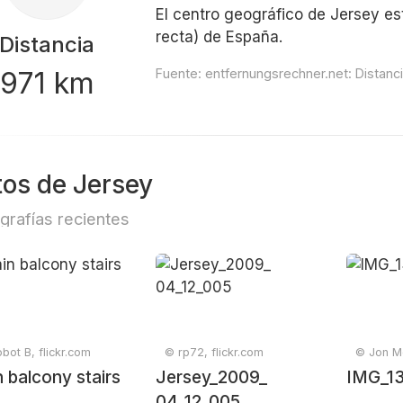
El centro geográfico de Jersey est
recta) de España.
Distancia
971 km
Fuente:
entfernungsrechner.net: Distanc
tos de Jersey
grafías recientes
bot B, flickr.com
© rp72, flickr.com
© Jon Mo
 balcony stairs
Jersey_2009_
IMG_1
04_12_005