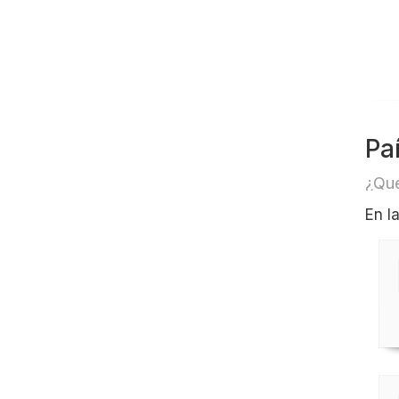
Pa
¿Qué
En l