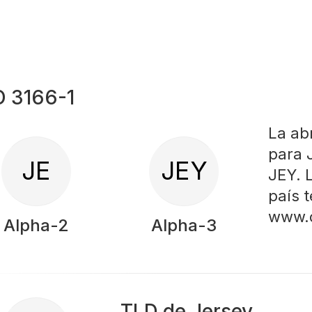
O 3166-1
La ab
para J
JE
JEY
JEY. 
país 
www.d
Alpha-2
Alpha-3
TLD de Jersey