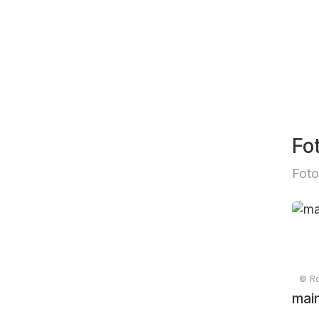
Fo
Foto
© Ro
main