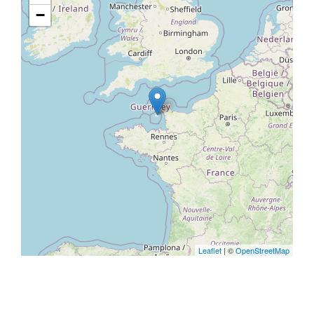
−
Leaflet
| ©
OpenStreetMap