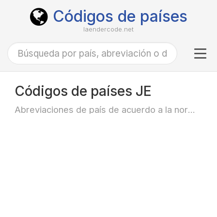
Códigos de países
laendercode.net
Tog
navi
Códigos de países JE
Abreviaciones de país de acuerdo a la norma ISO-3166 alfa-2