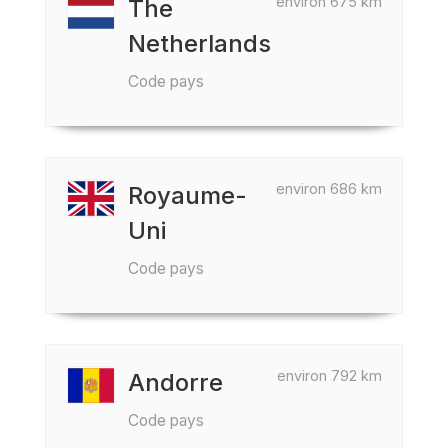
environ 675 km
The
Netherlands
Code pays
environ 686 km
Royaume-
Uni
Code pays
environ 792 km
Andorre
Code pays