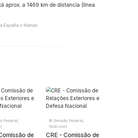
tá aprox. a 1469 km de distancia (línea
a España » Irlanda
o Federal,
© Senado Federal,
m
flickr.com
Comissão de
CRE - Comissão de