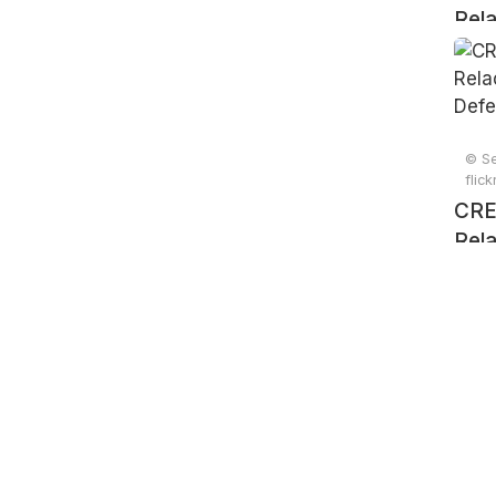
Rela
e D
© Se
flic
CRE
Rela
e D