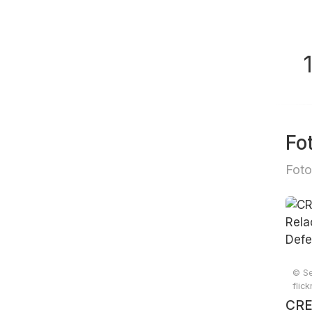
Fo
Foto
© Se
flic
CRE