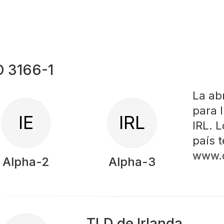
O 3166-1
La ab
para I
IE
IRL
IRL. 
país 
www.d
Alpha-2
Alpha-3
TLD de Irlanda