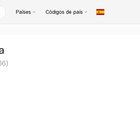
Países
Códigos de país
a
66)