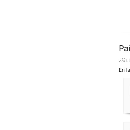
Pa
¿Qué
En l