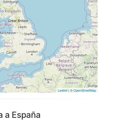
Leaflet
| ©
OpenStreetMap
da a España