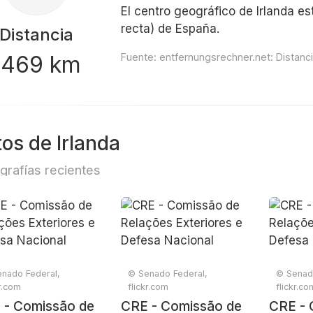
El centro geográfico de Irlanda es
recta) de España.
Distancia
1469 km
Fuente:
entfernungsrechner.net: Distanci
tos de Irlanda
grafías recientes
nado Federal,
© Senado Federal,
© Senad
kr.com
flickr.com
flickr.co
 - Comissão de
CRE - Comissão de
CRE - 