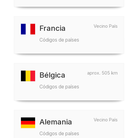
Vecino País
Francia
Códigos de países
aprox. 505 km
Bélgica
Códigos de países
Vecino País
Alemania
Códigos de países