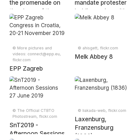
the promenade on
mandate protester
the shore of the
holding a sign with
lake Zell, Zell am
the message "No
See, Salzburg,
experiments on me"
Austria, May 2024
© More pictures and
© ahisgett, flickr.com
videos: connect@epp.eu,
Melk Abbey 8
flickr.com
EPP Zagreb
Congress in
Croatia, 20-21
November 2019
© The Official CTBTO
© liakada-web, flickr.com
Photostream, flickr.com
Laxenburg,
SnT2019 -
Franzensburg
Afternoon Sessions
(1836)