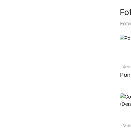
Fo
Foto
© se
Pon
© sk