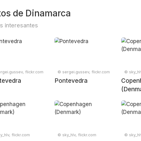
tos de Dinamarca
s interesantes
rgei.gussev, flickr.com
© sergei.gussev, flickr.com
© sky_hlv
tevedra
Pontevedra
Copen
(Denma
y_hlv, flickr.com
© sky_hlv, flickr.com
© sky_hlv