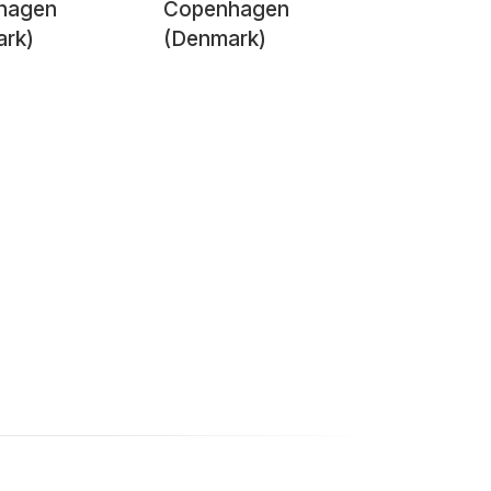
hagen
Copenhagen
rk)
(Denmark)