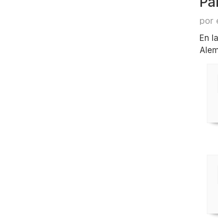
Pa
por 
En l
Alem