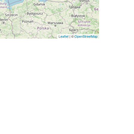
Leaflet
| ©
OpenStreetMap