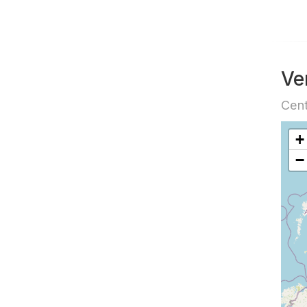
Ve
Cent
+
−