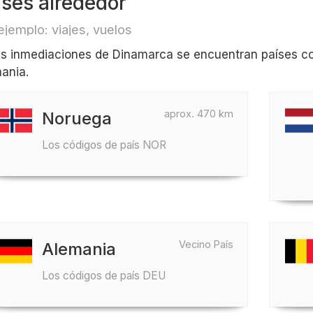
íses alrededor
ejemplo: viajes, vuelos
as inmediaciones de Dinamarca se encuentran países 
ania.
aprox. 470 km
Noruega
Los códigos de país NOR
Vecino País
Alemania
Los códigos de país DEU