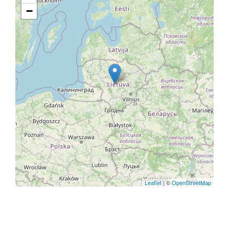
−
Leaflet
| ©
OpenStreetMap