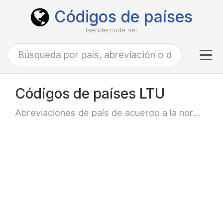
Códigos de países
laendercode.net
Tog
navi
Códigos de países LTU
Abreviaciones de país de acuerdo a la norma ISO-3166 alfa-3