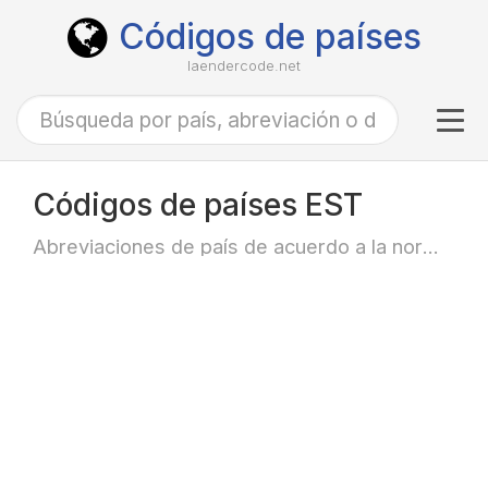
Códigos de países
laendercode.net
Tog
navi
Códigos de países EST
Abreviaciones de país de acuerdo a la norma ISO-3166 alfa-3