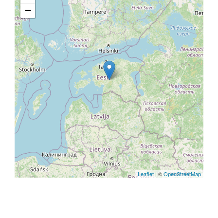
−
Leaflet
| ©
OpenStreetMap