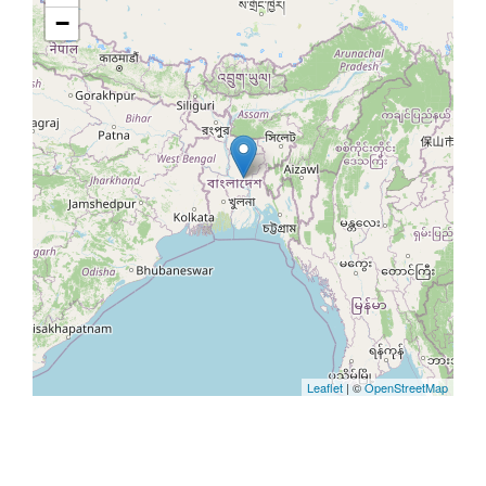
−
Leaflet
| ©
OpenStreetMap