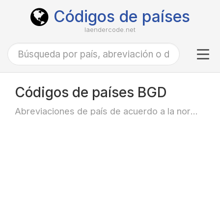
Códigos de países
laendercode.net
Tog
navi
Códigos de países BGD
Abreviaciones de país de acuerdo a la norma ISO-3166 alfa-3