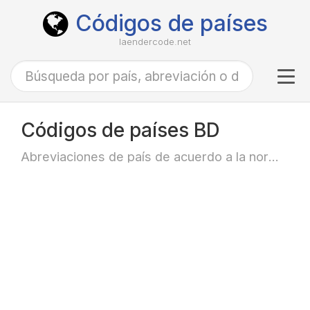
Códigos de países
laendercode.net
Tog
navi
Códigos de países BD
Abreviaciones de país de acuerdo a la norma ISO-3166 alfa-2