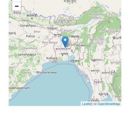
−
Leaflet
| ©
OpenStreetMap