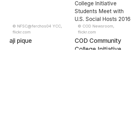
© NFSC@ferchos04 YCC,
© COD Newsroom,
flickr.com
flickr.com
aji pique
COD Community
College Initiative
Students Meet with
U.S. Social Hosts
2016 47