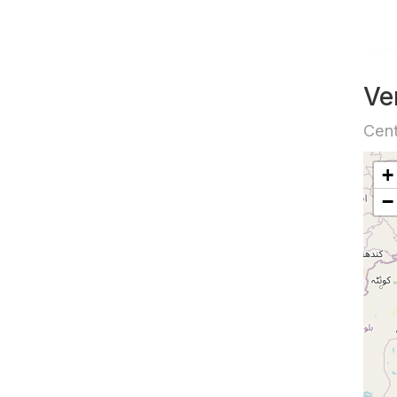
Ve
Cent
+
−