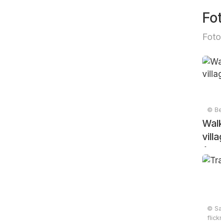
Fo
Foto
© Be
Wal
vill
Ann
© S
flic