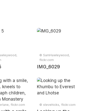
awleywood,
© SamHawleywood,
m
flickr.com
5
IMG_6029
lane, flickr.com
© stevehicks, flickr.com