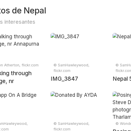
tos de Nepal
s interesantes
n Atherton, flickr.com
© SamHawleywood,
© SamH
flickr.com
flickr.co
king through
IMG_3847
Nepal 
age, nr
apurna
amHawleywood,
© SamHawleywood,
© Wonder
kr.com
flickr.com