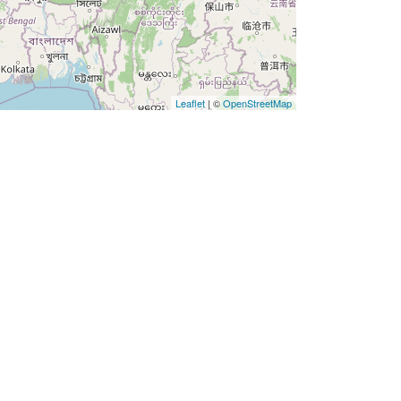
Leaflet
| ©
OpenStreetMap