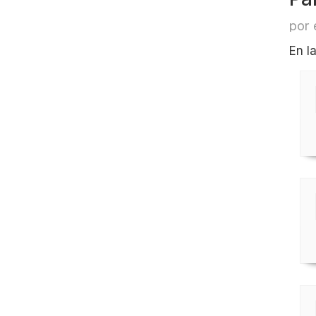
por 
En l