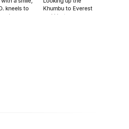
with a smile,
Looking up the
D. kneels to
Khumbu to Everest
graph
and Lhotse
en, Tharlam
ery road,
ndu, Nepal