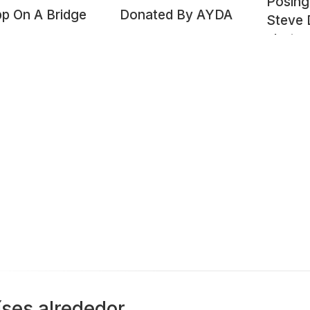
Posing 
p On A Bridge
Donated By AYDA
Steve 
photo
childr
Monast
Kathma
íses alrededor