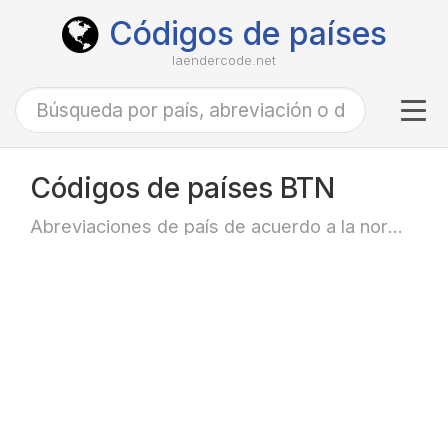
Códigos de países
laendercode.net
Tog
navi
Códigos de países BTN
Abreviaciones de país de acuerdo a la norma ISO-3166 alfa-3