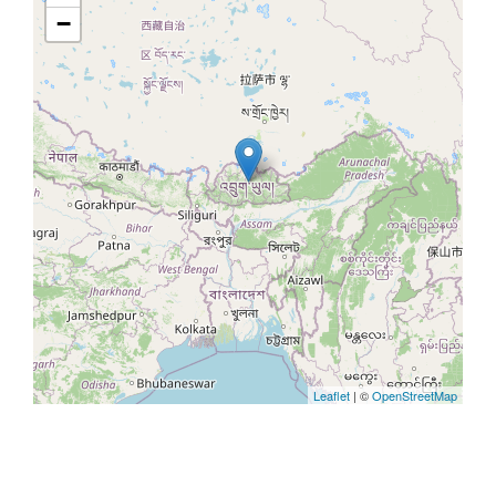
−
Leaflet
| ©
OpenStreetMap