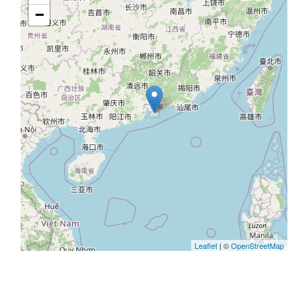
−
Leaflet
| ©
OpenStreetMap