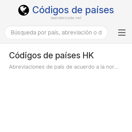
Códigos de países
laendercode.net
Tog
navi
Códigos de países HK
Abreviaciones de país de acuerdo a la norma ISO-3166 alfa-2