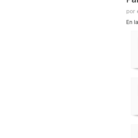
por 
En l