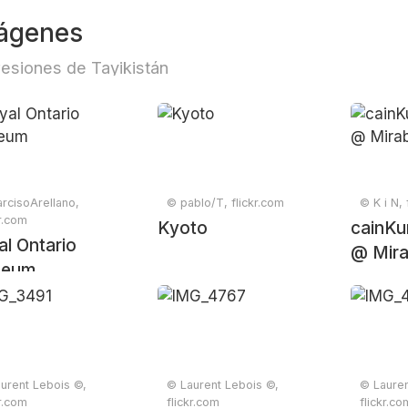
ágenes
esiones de Tayikistán
rcisoArellano,
© pablo/T, flickr.com
© K i N, 
kr.com
Kyoto
cainKu
l Ontario
@ Mira
eum
urent Lebois ©,
© Laurent Lebois ©,
© Lauren
kr.com
flickr.com
flickr.co