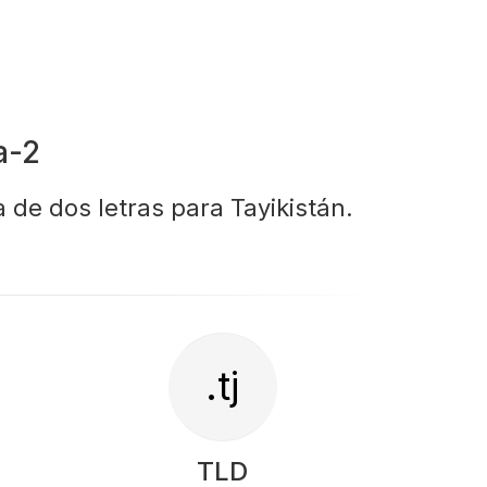
a-2
a de dos letras para Tayikistán.
.tj
TLD