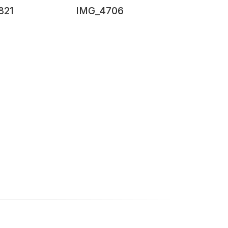
821
IMG_4706