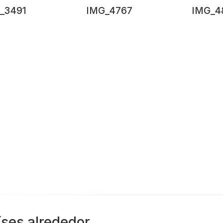
_3491
IMG_4767
IMG_4
íses alrededor