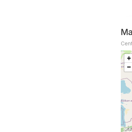
Ma
Cent
+
−