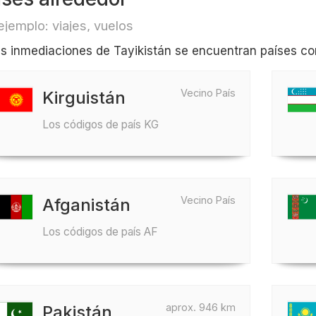
ejemplo: viajes, vuelos
as inmediaciones de Tayikistán se encuentran países co
Vecino País
Kirguistán
Los códigos de país KG
Vecino País
Afganistán
Los códigos de país AF
aprox. 946 km
Pakistán