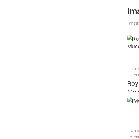
Im
Impr
© Na
flic
Roya
Mus
© La
flic