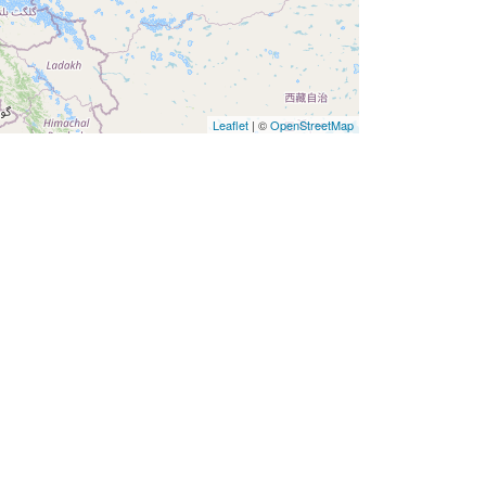
Leaflet
| ©
OpenStreetMap