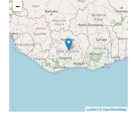
−
Leaflet
| ©
OpenStreetMap