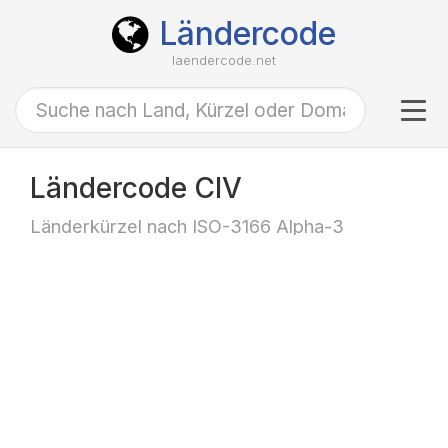
Ländercode
laendercode.net
Tog
navi
Ländercode CIV
Länderkürzel nach ISO-3166 Alpha-3